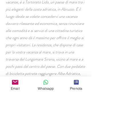
vacanze, è a Tortoreto Lido, un paese di mare tra i
più eleganti della costa adriatica, in Abruzzo. È il
luogo ideale se volete concedervi una vacanza
davvero rilassante ed economica, senza rinunciare
alle comodità e ai servizi di una cittadina turistica
che ogni anno dà il massimo per offrire il meglio ai
propri visitatori. La residenza, che dispone di case
per la vostra vacanza al mare, si trova in una
traversa del Lungomare Sirena, vicino al mare e a
pochi passi dal centro del paese. Con due pedalate
di bicicletta potrete raggiungere Alba Adriatica,
una delle tappe della lunghissima pista ciclabile che
collega Martinsicuro, primo paese sulla costa
Email
Whatsapp
Prenota
abruzzese, al porto di Giulianova, e oltre.
HOME PAGE
Residence Civi
Via Milano 19,
Tortoreto Lido (TE)