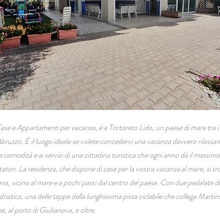
Case e Appartamenti per vacanze, è a Tortoreto Lido, un paese di mare tra i p
 Abruzzo. È il luogo ideale se volete concedervi una vacanza davvero rilass
e comodità e ai servizi di una cittadina turistica che ogni anno dà il massimo p
itatori. La residenza, che dispone di case per la vostra vacanza al mare, si tr
a, vicino al mare e a pochi passi dal centro del paese. Con due pedalate di 
riatica, una delle tappe della lunghissima pista ciclabile che collega Marti
e, al porto di Giulianova, e oltre.