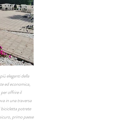
iù eleganti della
ante ed economica,
er offrire il
ova in una traversa
bicicletta potrete
nsicuro, primo paese