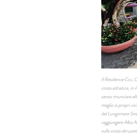
Il Residence Civi, 
costa adriatica, in
senza rinunciare all
meglio ai propri vis
del Lungomare Siren
raggiungere Alba Ad
sulla costa abruzzes