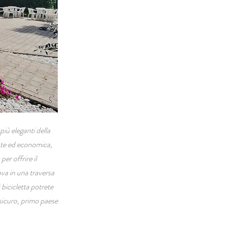
iù eleganti della
ante ed economica,
er offrire il
ova in una traversa
bicicletta potrete
nsicuro, primo paese