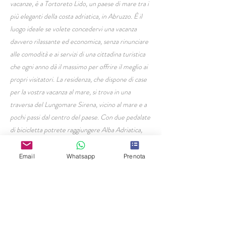
vacanze, è a Tortoreto Lido, un paese di mare tra i
più eleganti della costa adriatica, in Abruzzo. È il
luogo ideale se volete concedervi una vacanza
davvero rilassante ed economica, senza rinunciare
alle comodità e ai servizi di una cittadina turistica
che ogni anno dà il massimo per offrire il meglio ai
propri visitatori. La residenza, che dispone di case
per la vostra vacanza al mare, si trova in una
traversa del Lungomare Sirena, vicino al mare e a
pochi passi dal centro del paese. Con due pedalate
di bicicletta potrete raggiungere Alba Adriatica,
una delle tappe della lunghissima pista ciclabile che
collega Martinsicuro, primo paese sulla costa
Email
Whatsapp
Prenota
abruzzese, al porto di Giulianova, e oltre.
HOME PAGE
Residence Civi
Via Milano 19,
Tortoreto Lido (TE)