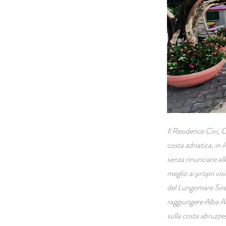
Il Residence Civi, 
costa adriatica, in
senza rinunciare all
meglio ai propri vis
del Lungomare Siren
raggiungere Alba Ad
sulla costa abruzzes