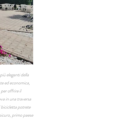
iù eleganti della
ante ed economica,
er offrire il
ova in una traversa
bicicletta potrete
nsicuro, primo paese