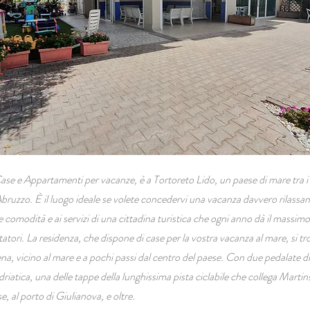
Case e Appartamenti per vacanze, è a Tortoreto Lido, un paese di mare tra i p
 Abruzzo. È il luogo ideale se volete concedervi una vacanza davvero rilass
e comodità e ai servizi di una cittadina turistica che ogni anno dà il massimo p
itatori. La residenza, che dispone di case per la vostra vacanza al mare, si tr
a, vicino al mare e a pochi passi dal centro del paese. Con due pedalate di 
riatica, una delle tappe della lunghissima pista ciclabile che collega Marti
e, al porto di Giulianova, e oltre.