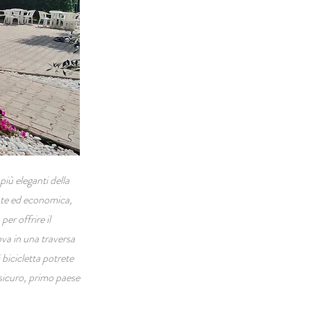
iù eleganti della
ante ed economica,
er offrire il
ova in una traversa
bicicletta potrete
nsicuro, primo paese