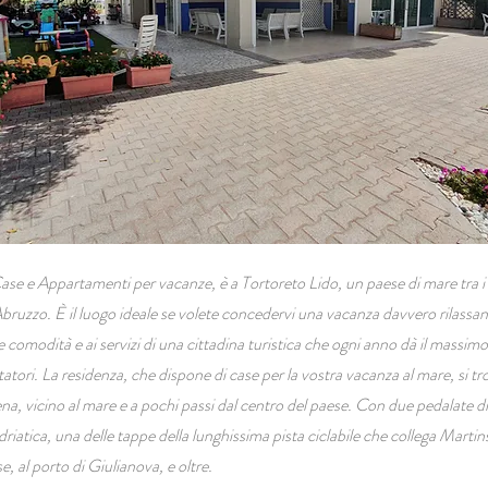
Case e Appartamenti per vacanze, è a Tortoreto Lido, un paese di mare tra i p
 Abruzzo. È il luogo ideale se volete concedervi una vacanza davvero rilass
e comodità e ai servizi di una cittadina turistica che ogni anno dà il massimo p
itatori. La residenza, che dispone di case per la vostra vacanza al mare, si tr
a, vicino al mare e a pochi passi dal centro del paese. Con due pedalate di 
riatica, una delle tappe della lunghissima pista ciclabile che collega Marti
e, al porto di Giulianova, e oltre.