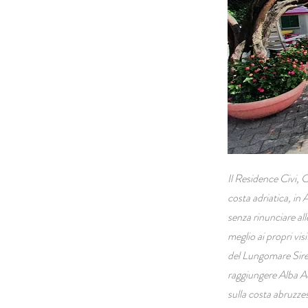
Il Residence Civi, 
costa adriatica, in
senza rinunciare all
meglio ai propri vis
del Lungomare Siren
raggiungere Alba Ad
sulla costa abruzzes