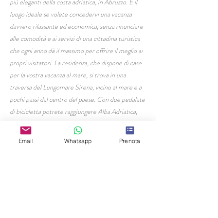
più eleganti della costa adriatica, in Abruzzo. È il
luogo ideale se volete concedervi una vacanza
davvero rilassante ed economica, senza rinunciare
alle comodità e ai servizi di una cittadina turistica
che ogni anno dà il massimo per offrire il meglio ai
propri visitatori. La residenza, che dispone di case
per la vostra vacanza al mare, si trova in una
traversa del Lungomare Sirena, vicino al mare e a
pochi passi dal centro del paese. Con due pedalate
di bicicletta potrete raggiungere Alba Adriatica,
una delle tappe della lunghissima pista ciclabile che
collega Martinsicuro, primo paese sulla costa
Email
Whatsapp
Prenota
abruzzese, al porto di Giulianova, e oltre.
HOME PAGE
Residence Civi
Via Milano 19,
Tortoreto Lido (TE)
0861 788886
329 0135102