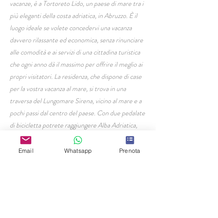
vacanze, è a Tortoreto Lido, un paese di mare tra i
più eleganti della costa adriatica, in Abruzzo. È il
luogo ideale se volete concedervi una vacanza
davvero rilassante ed economica, senza rinunciare
alle comodità e ai servizi di una cittadina turistica
che ogni anno dà il massimo per offrire il meglio ai
propri visitatori. La residenza, che dispone di case
per la vostra vacanza al mare, si trova in una
traversa del Lungomare Sirena, vicino al mare e a
pochi passi dal centro del paese. Con due pedalate
di bicicletta potrete raggiungere Alba Adriatica,
una delle tappe della lunghissima pista ciclabile che
collega Martinsicuro, primo paese sulla costa
Email
Whatsapp
Prenota
abruzzese, al porto di Giulianova, e oltre.
HOME PAGE
Residence Civi
Via Milano 19,
Tortoreto Lido (TE)