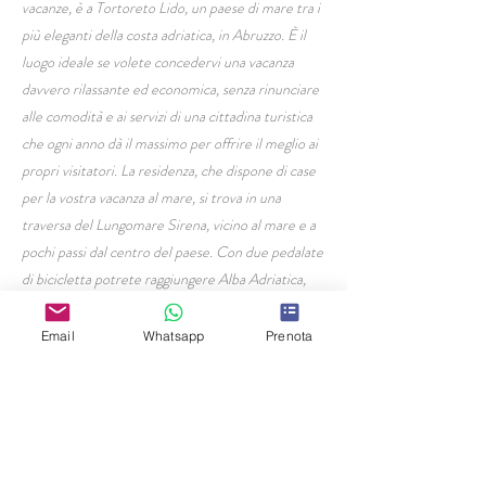
vacanze, è a Tortoreto Lido, un paese di mare tra i
più eleganti della costa adriatica, in Abruzzo. È il
luogo ideale se volete concedervi una vacanza
davvero rilassante ed economica, senza rinunciare
alle comodità e ai servizi di una cittadina turistica
che ogni anno dà il massimo per offrire il meglio ai
propri visitatori. La residenza, che dispone di case
per la vostra vacanza al mare, si trova in una
traversa del Lungomare Sirena, vicino al mare e a
pochi passi dal centro del paese. Con due pedalate
di bicicletta potrete raggiungere Alba Adriatica,
una delle tappe della lunghissima pista ciclabile che
collega Martinsicuro, primo paese sulla costa
Email
Whatsapp
Prenota
abruzzese, al porto di Giulianova, e oltre.
HOME PAGE
Residence Civi
Via Milano 19,
Tortoreto Lido (TE)