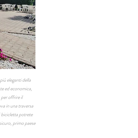
iù eleganti della
ante ed economica,
er offrire il
ova in una traversa
bicicletta potrete
nsicuro, primo paese