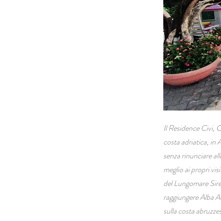
Il Residence Civi, 
costa adriatica, in
senza rinunciare all
meglio ai propri vis
del Lungomare Siren
raggiungere Alba Ad
sulla costa abruzzes