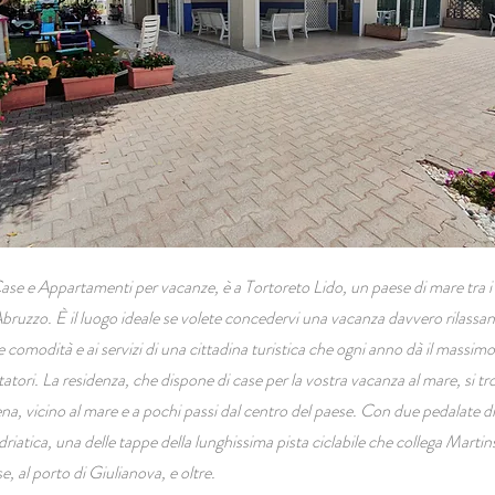
Case e Appartamenti per vacanze, è a Tortoreto Lido, un paese di mare tra i p
 Abruzzo. È il luogo ideale se volete concedervi una vacanza davvero rilass
e comodità e ai servizi di una cittadina turistica che ogni anno dà il massimo p
itatori. La residenza, che dispone di case per la vostra vacanza al mare, si tr
a, vicino al mare e a pochi passi dal centro del paese. Con due pedalate di 
riatica, una delle tappe della lunghissima pista ciclabile che collega Marti
e, al porto di Giulianova, e oltre.